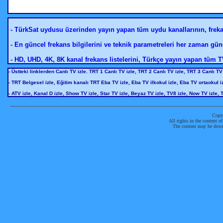
- TürkSat uydusu üzerinden yayın yapan tüm uydu kanallarının, freka
- En güncel frekans bilgilerini ve teknik parametreleri her zaman günc
- HD, UHD, 4K, 8K kanal frekans listelerini, Türkçe yayın yapan tüm TV'
- Üstteki linklerden Canlı TV izle. TRT 1 Canlı TV izle, TRT 2 Canlı TV izle, TRT 3 Canlı T
- TRT Belgesel izle, Eğitim kanalı TRT Eba TV izle, Eba TV ilkokul izle, Eba TV ortaokul iz
- ATV izle, Kanal D izle, Show TV izle, Star TV izle, Beyaz TV izle, TV8 izle, Now TV izle, 
Copy
All rights in the content o
The content may be down