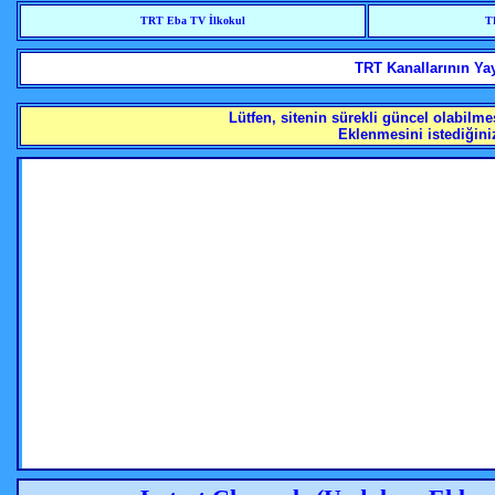
TRT Eba TV İlkokul
T
TRT Kanallarının Yay
Lütfen, sitenin sürekli güncel olabilmes
Eklenmesini istediğiniz