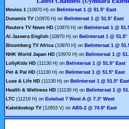
Latest Channels (Uydulara Eklen
Movies 1
(10970 H) on
Belintersat 1 @ 51.5° East
Dunamis TV
(10970 H) on
Belintersat 1 @ 51.5° East
Reuters TV News HD
(10970 H) on
Belintersat 1 @ 51.
Al Jazeera English
(10970 H) on
Belintersat 1 @ 51.5°
Bloomberg TV Africa
(10970 H) on
Belintersat 1 @ 51.
NHK World Japan HD
(10970 H) on
Belintersat 1 @ 51
LollyKids HD
(11130 H) on
Belintersat 1 @ 51.5° East
Pet & Pal HD
(11130 H) on
Belintersat 1 @ 51.5° East
Luxe & Life HD
(11130 H) on
Belintersat 1 @ 51.5° Eas
Health & Wellness HD
(11130 H) on
Belintersat 1 @ 51
LTC
(11219 H) on
Eutelsat 7 West A @ 7.3° West
Kaleidoskop TV
(12653 V) on
ABS-2 @ 74.9° East