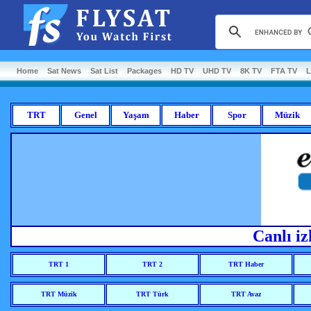
Home
Sat News
Sat List
Packages
HD TV
UHD TV
8K TV
FTA TV
L
TRT
Genel
Yaşam
Haber
Spor
Müzik
Canlı iz
TRT 1
TRT 2
TRT Haber
TRT Müzik
TRT Türk
TRT Avaz